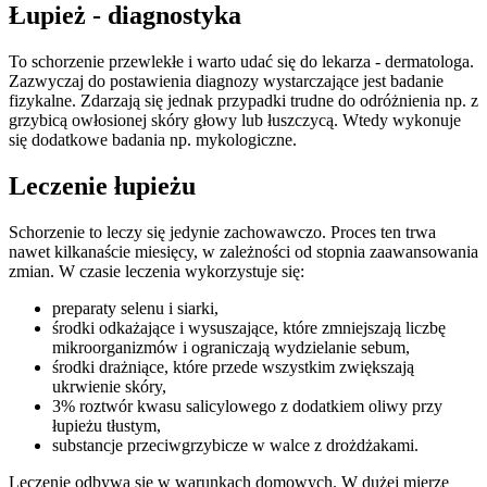
Łupież - diagnostyka
To schorzenie przewlekłe i warto udać się do lekarza - dermatologa.
Zazwyczaj do postawienia diagnozy wystarczające jest badanie
fizykalne. Zdarzają się jednak przypadki trudne do odróżnienia np. z
grzybicą owłosionej skóry głowy lub łuszczycą. Wtedy wykonuje
się dodatkowe badania np. mykologiczne.
Leczenie łupieżu
Schorzenie to leczy się jedynie zachowawczo. Proces ten trwa
nawet kilkanaście miesięcy, w zależności od stopnia zaawansowania
zmian. W czasie leczenia wykorzystuje się:
preparaty selenu i siarki,
środki odkażające i wysuszające, które zmniejszają liczbę
mikroorganizmów i ograniczają wydzielanie sebum,
środki drażniące, które przede wszystkim zwiększają
ukrwienie skóry,
3% roztwór kwasu salicylowego z dodatkiem oliwy przy
łupieżu tłustym,
substancje przeciwgrzybicze w walce z drożdżakami.
Leczenie odbywa się w warunkach domowych. W dużej mierze