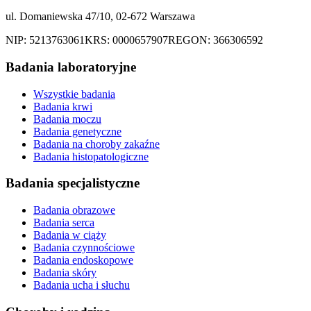
ul. Domaniewska 47/10, 02-672 Warszawa
NIP:
5213763061
KRS:
0000657907
REGON:
366306592
Badania laboratoryjne
Wszystkie badania
Badania krwi
Badania moczu
Badania genetyczne
Badania na choroby zakaźne
Badania histopatologiczne
Badania specjalistyczne
Badania obrazowe
Badania serca
Badania w ciąży
Badania czynnościowe
Badania endoskopowe
Badania skóry
Badania ucha i słuchu