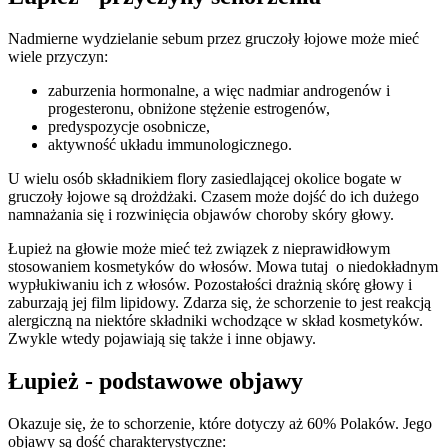
Nadmierne wydzielanie sebum przez gruczoły łojowe może mieć
wiele przyczyn:
zaburzenia hormonalne, a więc nadmiar androgenów i
progesteronu, obniżone stężenie estrogenów,
predyspozycje osobnicze,
aktywność układu immunologicznego.
U wielu osób składnikiem flory zasiedlającej okolice bogate w
gruczoły łojowe są drożdżaki. Czasem może dojść do ich dużego
namnażania się i rozwinięcia objawów choroby skóry głowy.
Łupież na głowie może mieć też związek z nieprawidłowym
stosowaniem kosmetyków do włosów. Mowa tutaj o niedokładnym
wypłukiwaniu ich z włosów. Pozostałości drażnią skórę głowy i
zaburzają jej film lipidowy. Zdarza się, że schorzenie to jest reakcją
alergiczną na niektóre składniki wchodzące w skład kosmetyków.
Zwykle wtedy pojawiają się także i inne objawy.
Łupież - podstawowe objawy
Okazuje się, że to schorzenie, które dotyczy aż 60% Polaków. Jego
objawy są dość charakterystyczne: