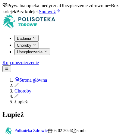
Prywatna opieka medyczna
Ubezpieczenie zdrowotne
•
Bez
kolejek
Bez kolejek
Sprawdź
Badania
Choroby
Ubezpieczenia
Kup ubezpieczenie
Strona główna
Choroby
Łupież
Łupież
Polisoteka Zdrowie
03.02.2026
3 min