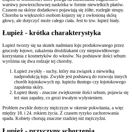
warstwy powierzchownej naskórka w formie niewielkich płatów.
Czasem na skórze dodatkowo pojawiają się żółte, rozległe strupy.
Choroba ta większości osobom kojarzy się z owłosioną skórą
głowy, ale dotyczyć może całego ciała. Jest to tzw. łupież biały.
Łupież - krótka charakterystyka
Łupież tworzy się na skutek nadmiaru łoju produkowanego przez
gruczoły łojowe, zakażenia drożdżakami czy nieprawidłowego
korzystania z kosmetyków do włosów. Na podstawie ilości sebum
wyróżnia się dwa rodzaje tej choroby.
Łupież zwykły - suchy, który ma związek z niewielką
nadprodukcją łoju. Zwykle jest podstawą do rozwoju innych
chorób łojotokowych np. łupieżu tłustego czy łojotokowego
zapalenia skóry.
Łupież tłusty - znaczne zwiększenie ilości sebum, pojawia się
też stan zapalny, co grozi trwałym wyłysieniem.
Problem zwykle dotyczy mężczyzn w okresie pokwitania, a więc
między 18. i 24. rokiem życia. Z czasem ryzyko zachorowania
spada. Kobiety chorują znaczne rzadziej niż mężczyźni.
Łupież - przyczyny schorzenia