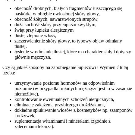
obecność drobnych, białych fragmentów łuszczącego się
naskórka w obrębie owłosionej skóry głowy,
obecność żółtych, nawarstwionych strupów,
duża suchość skóry przy łupieżu zwykłym,
świąt przy łupieżu alergicznym
tłuste, zlepione włosy,
zaczerwienienie skóry głowy, to typowy objaw odmiany
tłustej,
łysienie w odmianie tłustej, które ma charakter stały i dotyczy
głównie mężczyzn.
Czy są jakieś sposoby na zapobieganie łupieżowi? Wymienić tutaj
trzeba:
utrzymywanie poziomu hormonów na odpowiednim
poziomie (w przypadku młodych mężczyzn jest to w zasadzie
niemożliwe),
kontrolowanie ewentualnych schorzeń alergicznych,
eliminację zakażenia grzybiczego drożdżakami,
dokładne spłukiwanie włosów z kosmetyków np. szamponów
i odżywek,
suplementacja witaminami i minerałami (zgodnie z
zaleceniami lekarza).