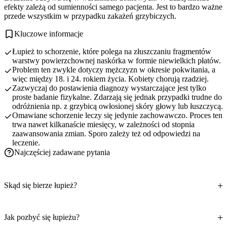
efekty zależą od sumienności samego pacjenta. Jest to bardzo ważne
przede wszystkim w przypadku zakażeń grzybiczych.
Kluczowe informacje
Łupież to schorzenie, które polega na złuszczaniu fragmentów
warstwy powierzchownej naskórka w formie niewielkich płatów.
Problem ten zwykle dotyczy mężczyzn w okresie pokwitania, a
więc między 18. i 24. rokiem życia. Kobiety chorują rzadziej.
Zazwyczaj do postawienia diagnozy wystarczające jest tylko
proste badanie fizykalne. Zdarzają się jednak przypadki trudne do
odróżnienia np. z grzybicą owłosionej skóry głowy lub łuszczycą.
Omawiane schorzenie leczy się jedynie zachowawczo. Proces ten
trwa nawet kilkanaście miesięcy, w zależności od stopnia
zaawansowania zmian. Sporo zależy też od odpowiedzi na
leczenie.
Najczęściej zadawane pytania
Skąd się bierze łupież?
Jak pozbyć się łupieżu?