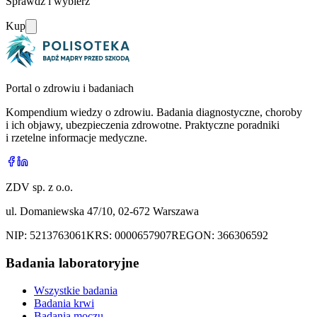
Sprawdź i wybierz
Kup
Portal o zdrowiu i badaniach
Kompendium wiedzy o zdrowiu. Badania diagnostyczne, choroby
i ich objawy, ubezpieczenia zdrowotne. Praktyczne poradniki
i rzetelne informacje medyczne.
ZDV sp. z o.o.
ul. Domaniewska 47/10, 02-672 Warszawa
NIP:
5213763061
KRS:
0000657907
REGON:
366306592
Badania laboratoryjne
Wszystkie badania
Badania krwi
Badania moczu