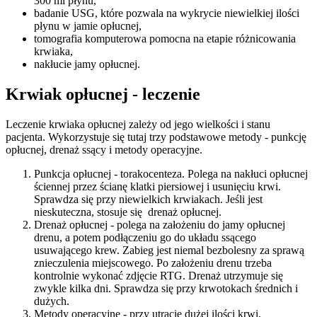
300 ml płynu,
badanie USG, które pozwala na wykrycie niewielkiej ilości
płynu w jamie opłucnej,
tomografia komputerowa pomocna na etapie różnicowania
krwiaka,
nakłucie jamy opłucnej.
Krwiak opłucnej - leczenie
Leczenie krwiaka opłucnej zależy od jego wielkości i stanu
pacjenta. Wykorzystuje się tutaj trzy podstawowe metody - punkcję
opłucnej, drenaż ssący i metody operacyjne.
Punkcja opłucnej - torakocenteza. Polega na nakłuci opłucnej
ściennej przez ścianę klatki piersiowej i usunięciu krwi.
Sprawdza się przy niewielkich krwiakach. Jeśli jest
nieskuteczna, stosuje się drenaż opłucnej.
Drenaż opłucnej - polega na założeniu do jamy opłucnej
drenu, a potem podłączeniu go do układu ssącego
usuwającego krew. Zabieg jest niemal bezbolesny za sprawą
znieczulenia miejscowego. Po założeniu drenu trzeba
kontrolnie wykonać zdjęcie RTG. Drenaż utrzymuje się
zwykle kilka dni. Sprawdza się przy krwotokach średnich i
dużych.
Metody operacyjne - przy utracie dużej ilości krwi,