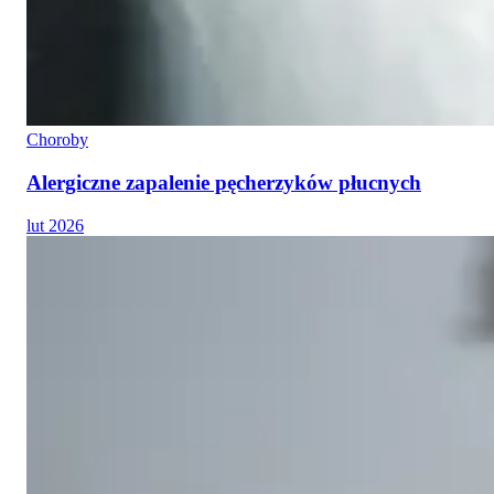
Choroby
Alergiczne zapalenie pęcherzyków płucnych
lut 2026