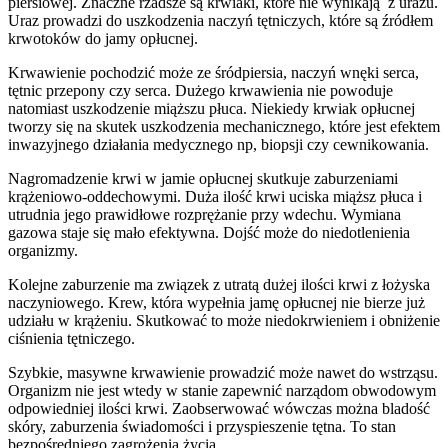
piersiowej. Znaczne rzadsze są krwiaki, które nie wynikają z urazu.
Uraz prowadzi do uszkodzenia naczyń tętniczych, które są źródłem
krwotoków do jamy opłucnej.
Krwawienie pochodzić może ze śródpiersia, naczyń wnęki serca,
tętnic przepony czy serca. Dużego krwawienia nie powoduje
natomiast uszkodzenie miąższu płuca. Niekiedy krwiak opłucnej
tworzy się na skutek uszkodzenia mechanicznego, które jest efektem
inwazyjnego działania medycznego np, biopsji czy cewnikowania.
Nagromadzenie krwi w jamie opłucnej skutkuje zaburzeniami
krążeniowo-oddechowymi. Duża ilość krwi uciska miąższ płuca i
utrudnia jego prawidłowe rozprężanie przy wdechu. Wymiana
gazowa staje się mało efektywna. Dojść może do niedotlenienia
organizmy.
Kolejne zaburzenie ma związek z utratą dużej ilości krwi z łożyska
naczyniowego. Krew, która wypełnia jamę opłucnej nie bierze już
udziału w krążeniu. Skutkować to może niedokrwieniem i obniżenie
ciśnienia tętniczego.
Szybkie, masywne krwawienie prowadzić może nawet do wstrząsu.
Organizm nie jest wtedy w stanie zapewnić narządom obwodowym
odpowiedniej ilości krwi. Zaobserwować wówczas można bladość
skóry, zaburzenia świadomości i przyspieszenie tętna. To stan
bezpośredniego zagrożenia życia.