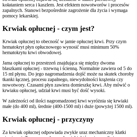
kołataniem serca i kaszlem. Jest efektem nowotworów i procesów
zapalnych. Stanowi bezpośrednie zagrożenie dla życia i wymaga
pomocy lekarskiej.
Krwiak opłucnej - czym jest?
Krwiak opłucnej to obecność w jamie opłucnej krwi. Przy czym
hematokryt płyn opłucnowego wynosić musi minimum 50%
hematokrytu krwi obwodowej.
Jama opłucnej to przestrzeń znajdująca się między dwoma
blaszkami opłucnej - trzewną i ścienną. Normalnie zawiera od 5 do
15 ml płynu. Do jego nagromadzenia dojść może na skutek choroby
tkanki łącznej, procesu zapalnego, niewydolności krążenia czy
nowotwory. Czasami płyn zawiera domieszkę krwi. Aby mówić o
krwiaku opłucnej, udział krwi musi być dość wysoki.
W zależności od ilości nagromadzonej krwi wyróżnia się krwiaki
małe (do 400 ml), średnie (400-1500 ml) i duże (powyżej 1500 ml).
Krwiak opłucnej - przyczyny
Za krwiak opłucnej odpowiada zwykle uraz mechaniczny klatki