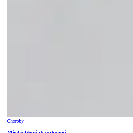
Choroby
Międzybłoniak opłucnej