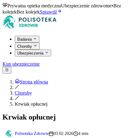
Prywatna opieka medyczna
Ubezpieczenie zdrowotne
•
Bez
kolejek
Bez kolejek
Sprawdź
Badania
Choroby
Ubezpieczenia
Kup ubezpieczenie
Strona główna
Choroby
Krwiak opłucnej
Krwiak opłucnej
Polisoteka Zdrowie
03.02.2026
4 min