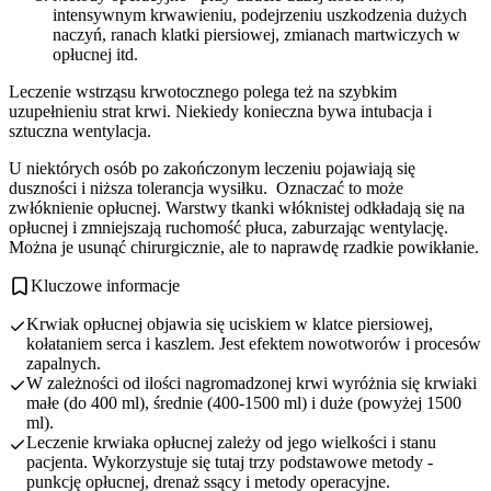
intensywnym krwawieniu, podejrzeniu uszkodzenia dużych
naczyń, ranach klatki piersiowej, zmianach martwiczych w
opłucnej itd.
Leczenie wstrząsu krwotocznego polega też na szybkim
uzupełnieniu strat krwi. Niekiedy konieczna bywa intubacja i
sztuczna wentylacja.
U niektórych osób po zakończonym leczeniu pojawiają się
duszności i niższa tolerancja wysiłku. Oznaczać to może
zwłóknienie opłucnej. Warstwy tkanki włóknistej odkładają się na
opłucnej i zmniejszają ruchomość płuca, zaburzając wentylację.
Można je usunąć chirurgicznie, ale to naprawdę rzadkie powikłanie.
Kluczowe informacje
Krwiak opłucnej objawia się uciskiem w klatce piersiowej,
kołataniem serca i kaszlem. Jest efektem nowotworów i procesów
zapalnych.
W zależności od ilości nagromadzonej krwi wyróżnia się krwiaki
małe (do 400 ml), średnie (400-1500 ml) i duże (powyżej 1500
ml).
Leczenie krwiaka opłucnej zależy od jego wielkości i stanu
pacjenta. Wykorzystuje się tutaj trzy podstawowe metody -
punkcję opłucnej, drenaż ssący i metody operacyjne.