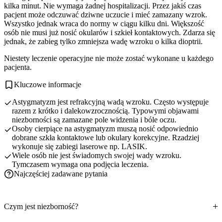
kilka minut. Nie wymaga żadnej hospitalizacji. Przez jakiś czas
pacjent może odczuwać dziwne uczucie i mieć zamazany wzrok.
Wszystko jednak wraca do normy w ciągu kilku dni. Większość
osób nie musi już nosić okularów i szkieł kontaktowych. Zdarza się
jednak, że zabieg tylko zmniejsza wadę wzroku o kilka dioptrii.
Niestety leczenie operacyjne nie może zostać wykonane u każdego
pacjenta.
Kluczowe informacje
Astygmatyzm jest refrakcyjną wadą wzroku. Często występuje
razem z krótko i dalekowzrocznością. Typowymi objawami
niezborności są zamazane pole widzenia i bóle oczu.
Osoby cierpiące na astygmatyzm muszą nosić odpowiednio
dobrane szkła kontaktowe lub okulary korekcyjne. Rzadziej
wykonuje się zabiegi laserowe np. LASIK.
Wiele osób nie jest świadomych swojej wady wzroku.
Tymczasem wymaga ona podjęcia leczenia.
Najczęściej zadawane pytania
Czym jest niezborność?