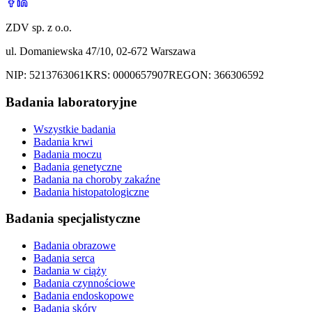
ZDV sp. z o.o.
ul. Domaniewska 47/10, 02-672 Warszawa
NIP:
5213763061
KRS:
0000657907
REGON:
366306592
Badania laboratoryjne
Wszystkie badania
Badania krwi
Badania moczu
Badania genetyczne
Badania na choroby zakaźne
Badania histopatologiczne
Badania specjalistyczne
Badania obrazowe
Badania serca
Badania w ciąży
Badania czynnościowe
Badania endoskopowe
Badania skóry