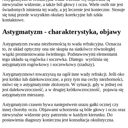
niewyraźne widzenie, a także ból głowy i oczu. Wiele osób nie jest
świadomych istnienia tej wady, a jej leczenie jest konieczne. Stosuje
się tutaj przede wszystkim okulary korekcyjne lub szkła
kontaktowe.
Astygmatyzm - charakterystyka, objawy
Astygmatyzm zwana niezbornością to wada refrakcyjna. Oznacza
to, że układ optyczny ona nie skupia na siatkówce równoległej
wiązki promieniowania świetlnego. Podstawowymi elementami
tego układu są rogówka i soczewka. Dlatego wyróżnia się
astygmatyzm rogówkowy i soczewkowy (rzadszy).
Astygmatyzmowi towarzyszą na ogół inne wady refrakcji. Jeśli oko
jest krótko lub dalekowzroczne, a przy tym ma cechy niezborności,
mówi się o astygmatyzmie złożonym. W sytuacji, gdy w jednej osi
jest dalekowzroczność, a w drugiej krótkowzroczność, pojawia się
astygmatyzm mieszany.
Astygmatyzm czasem bywa następstwem urazu gałki ocznej czy
innej choroby oczu. Objawami schorzenia są bóle głowy i oczu oraz
niewyraźne widzenie przy patrzeniu w każdym kierunku. Do
postawienia diagnozy konieczna jest konsultacja okulistyczna.