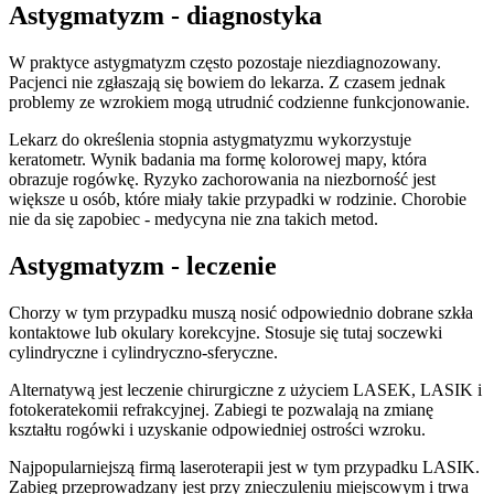
Astygmatyzm - diagnostyka
W praktyce astygmatyzm często pozostaje niezdiagnozowany.
Pacjenci nie zgłaszają się bowiem do lekarza. Z czasem jednak
problemy ze wzrokiem mogą utrudnić codzienne funkcjonowanie.
Lekarz do określenia stopnia astygmatyzmu wykorzystuje
keratometr. Wynik badania ma formę kolorowej mapy, która
obrazuje rogówkę. Ryzyko zachorowania na niezborność jest
większe u osób, które miały takie przypadki w rodzinie. Chorobie
nie da się zapobiec - medycyna nie zna takich metod.
Astygmatyzm - leczenie
Chorzy w tym przypadku muszą nosić odpowiednio dobrane szkła
kontaktowe lub okulary korekcyjne. Stosuje się tutaj soczewki
cylindryczne i cylindryczno-sferyczne.
Alternatywą jest leczenie chirurgiczne z użyciem LASEK, LASIK i
fotokeratekomii refrakcyjnej. Zabiegi te pozwalają na zmianę
kształtu rogówki i uzyskanie odpowiedniej ostrości wzroku.
Najpopularniejszą firmą laseroterapii jest w tym przypadku LASIK.
Zabieg przeprowadzany jest przy znieczuleniu miejscowym i trwa