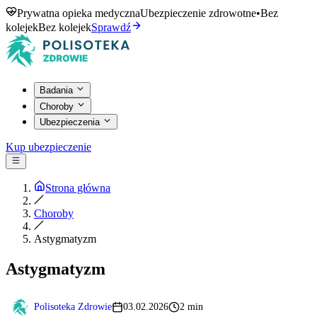
Prywatna opieka medyczna
Ubezpieczenie zdrowotne
•
Bez
kolejek
Bez kolejek
Sprawdź
Badania
Choroby
Ubezpieczenia
Kup ubezpieczenie
Strona główna
Choroby
Astygmatyzm
Astygmatyzm
Polisoteka Zdrowie
03.02.2026
2 min