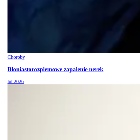
Choroby
Błoniastorozplemowe zapalenie nerek
lut 2026