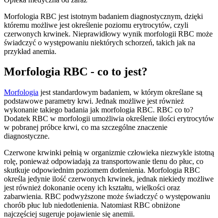
Morfologia RBC jest istotnym badaniem diagnostycznym, dzięki
któremu możliwe jest określenie poziomu erytrocytów, czyli
czerwonych krwinek. Nieprawidłowy wynik morfologii RBC może
świadczyć o występowaniu niektórych schorzeń, takich jak na
przykład anemia.
Morfologia RBC - co to jest?
Morfologia
jest standardowym badaniem, w którym określane są
podstawowe parametry krwi. Jednak możliwe jest również
wykonanie takiego badania jak morfologia RBC. RBC co to?
Dodatek RBC w morfologii umożliwia określenie ilości erytrocytów
w pobranej próbce krwi, co ma szczególne znaczenie
diagnostyczne.
Czerwone krwinki pełnią w organizmie człowieka niezwykle istotną
rolę, ponieważ odpowiadają za transportowanie tlenu do płuc, co
skutkuje odpowiednim poziomem dotlenienia. Morfologia RBC
określa jedynie ilość czerwonych krwinek, jednak niekiedy możliwe
jest również dokonanie oceny ich kształtu, wielkości oraz
zabarwienia. RBC podwyższone może świadczyć o występowaniu
chorób płuc lub niedotlenienia. Natomiast RBC obniżone
najczęściej sugeruje pojawienie się anemii.