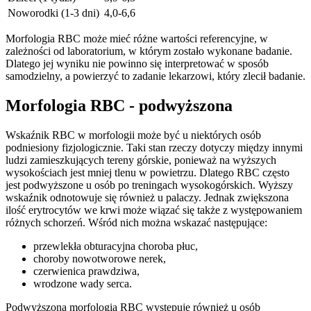
Noworodki (1-3 dni)
4,0-6,6
Morfologia RBC może mieć różne wartości referencyjne, w
zależności od laboratorium, w którym zostało wykonane badanie.
Dlatego jej wyniku nie powinno się interpretować w sposób
samodzielny, a powierzyć to zadanie lekarzowi, który zlecił badanie.
Morfologia RBC - podwyższona
Wskaźnik RBC w morfologii może być u niektórych osób
podniesiony fizjologicznie. Taki stan rzeczy dotyczy między innymi
ludzi zamieszkujących tereny górskie, ponieważ na wyższych
wysokościach jest mniej tlenu w powietrzu. Dlatego RBC często
jest podwyższone u osób po treningach wysokogórskich. Wyższy
wskaźnik odnotowuje się również u palaczy. Jednak zwiększona
ilość erytrocytów we krwi może wiązać się także z występowaniem
różnych schorzeń. Wśród nich można wskazać następujące:
przewlekła obturacyjna choroba płuc,
choroby nowotworowe nerek,
czerwienica prawdziwa,
wrodzone wady serca.
Podwyższona morfologia RBC występuje również u osób