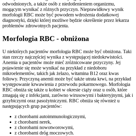
odwodnionych, a także osób z niedotlenieniem organizmu,
mogącym wynikać z różnych przyczyn. Nieprawidłowy wynik
morfologii RBC może być powodem wdrożenia dodatkowej
diagnostyki, dzięki której możliwe będzie określenie przez lekarza
problemów zdrowotnych pacjenta.
Morfologia RBC - obniżona
U niektórych pacjentów morfologia RBC może być obniżona. Taki
stan rzeczy najczęściej wynika z występującej niedokrwistości.
Anemia u pacjentów może mieć zróżnicowane przyczyny. Jej
pojawienie się może wynikać na przykład z niedoboru
mikroelementów, takich jak żelazo, witamina B12 oraz kwas
foliowy. Przyczyną anemii może być także utrata krwi, na przykład
występowanie krwawienia z przewodu pokarmowego. Morfologia
RBC obniża się także u kobiet w okresie ciąży oraz u osób, które
zmagają się z infekcjami, zarówno wirusowymi i bakteryjnymi, jak i
grzybiczymi oraz pasożytniczymi. RBC obniża się również u
następujących grup pacjentów:
z chorobami autoimmunologicznymi,
z chorobami nerek,
z chorobami nowotworowymi,
z chorobami dróg moczowych.