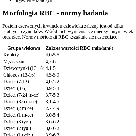
drętwienie kończyn.
Morfologia RBC - normy badania
Poziom czerwonych krwinek u człowieka zależny jest od kilku
istotnych czynników. Wśród nich wymienia się między innymi wiek
oraz płeć. Normy morfologii RBC kształtują się następująco:
Grupa wiekowa
Zakres wartości RBC (mln/mm³)
Kobiety
4,0-5,5
Mężczyźni
4,7-6,1
Dziewczynki (13-16)
4,1-5,1
Chłopcy (13-16)
4,5-5,9
Dzieci (7-12)
4,0-5,2
Dzieci (3-6)
3,9-5,3
Dzieci (7-24 m-ce)
3,7-5,3
Dzieci (3-6 m-ce)
3,1-4,5
Dzieci (2 m-ce)
2,7-4,9
Dzieci (1 m-ce)
3,0-5,4
Dzieci (3 tyg.)
3,6-6,2
Dzieci (2 tyg.)
3,6-6,2
Dzieci (1 tydz.)
3,9-6,3