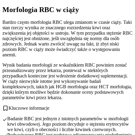
Morfologia RBC w ciąży
Bardzo często morfologia RBC ulega zmianom w czasie ciąży. Taki
stan rzeczy wynika ze znacznego rozrzedzenia krwi oraz
zwiększenia jej objętości w ustroju. W tym przypadku stężenie RBC
najczęściej jest obniżone, jeśli uwzględnia się normy dla osób
zdrowych. Jednak warto zwrócić uwagę na fakt, iż zbyt niski
poziom RBC w ciąży może świadczyć także o występowaniu
anemii.
Wynik badania morfologii ze wskaźnikiem RBC powinien zostać
przeanalizowany przez lekarza, ponieważ w niektórych
przypadkach konieczne jest wdrożenie dodatkowej suplementacji.
W ciąży niezwykle istotne jest wykonywanie badań
kompleksowych, takich jak HGB morfologia oraz HCT morfologia,
dzięki którym możliwe będzie dokonanie oceny podstawowych
parametrów krwi przez lekarza.
Kluczowe informacje
Badanie RBC jest jednym z istotnych parametrów w morfologii
krwi obwodowej. Jego poziom decyduje o stężeniu erytrocytów
we krwi, czyli o obecności i liczbie krwinek czerwonych.
Podwyższone RBC jest podstawą zdiagnozowania niedotlenienia