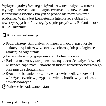
Wykrycie podwyższonego stężenia krwinek białych w moczu
wymaga dalszych badań diagnostycznych, ponieważ sama
identyfikacja krwinek białych w próbce nie może wskazać
problemu. Ważna jest kompetentna interpretacja objawów
towarzyszących, które z reguły są niespecyficzne. Badanie moczu
nie jest kosztowne.
Kluczowe informacje
Podwyższony stan białych krwinek w moczu, nazywa się
leukocyturią i nie zawsze oznacza chorobę lub patologiczne
zamiany w organizmie.
Leukocyturia występuje zawsze u kobiet w ciąży.
Badania moczu wykazują zwieszoną obecność białych krwinek
w stanach zapalnych i chorobach układu rozrodczo-moczowego
oraz innych schorzeniach.
Regularne badanie moczu pozwala szybko zdiagnozować i
wdrożyć leczenie w przypadku wielu chorób, w tym chorób
nowotworowych.
Najczęściej zadawane pytania
Czym jest leukocyturia?