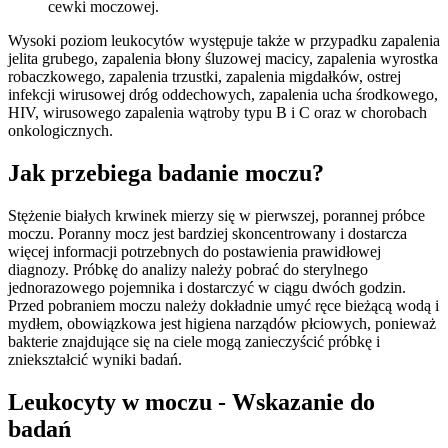
cewki moczowej.
Wysoki poziom leukocytów występuje także w przypadku zapalenia
jelita grubego, zapalenia błony śluzowej macicy, zapalenia wyrostka
robaczkowego, zapalenia trzustki, zapalenia migdałków, ostrej
infekcji wirusowej dróg oddechowych, zapalenia ucha środkowego,
HIV, wirusowego zapalenia wątroby typu B i C oraz w chorobach
onkologicznych.
Jak przebiega badanie moczu?
Stężenie białych krwinek mierzy się w pierwszej, porannej próbce
moczu. Poranny mocz jest bardziej skoncentrowany i dostarcza
więcej informacji potrzebnych do postawienia prawidłowej
diagnozy. Próbkę do analizy należy pobrać do sterylnego
jednorazowego pojemnika i dostarczyć w ciągu dwóch godzin.
Przed pobraniem moczu należy dokładnie umyć ręce bieżącą wodą i
mydłem, obowiązkowa jest higiena narządów płciowych, ponieważ
bakterie znajdujące się na ciele mogą zanieczyścić próbkę i
zniekształcić wyniki badań.
Leukocyty w moczu - Wskazanie do
badań