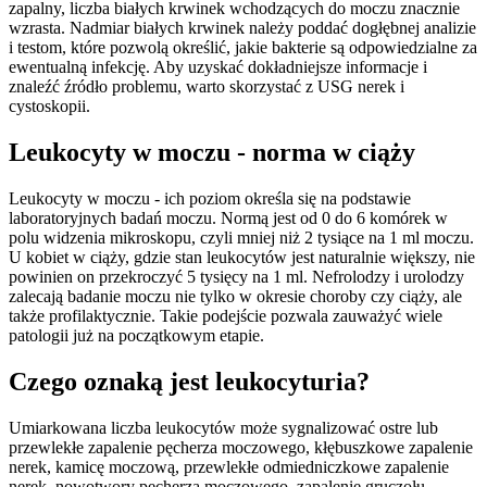
zapalny, liczba białych krwinek wchodzących do moczu znacznie
wzrasta. Nadmiar białych krwinek należy poddać dogłębnej analizie
i testom, które pozwolą określić, jakie bakterie są odpowiedzialne za
ewentualną infekcję. Aby uzyskać dokładniejsze informacje i
znaleźć źródło problemu, warto skorzystać z USG nerek i
cystoskopii.
Leukocyty w moczu - norma w ciąży
Leukocyty w moczu - ich poziom określa się na podstawie
laboratoryjnych badań moczu. Normą jest od 0 do 6 komórek w
polu widzenia mikroskopu, czyli mniej niż 2 tysiące na 1 ml moczu.
U kobiet w ciąży, gdzie stan leukocytów jest naturalnie większy, nie
powinien on przekroczyć 5 tysięcy na 1 ml. Nefrolodzy i urolodzy
zalecają badanie moczu nie tylko w okresie choroby czy ciąży, ale
także profilaktycznie. Takie podejście pozwala zauważyć wiele
patologii już na początkowym etapie.
Czego oznaką jest leukocyturia?
Umiarkowana liczba leukocytów może sygnalizować ostre lub
przewlekłe zapalenie pęcherza moczowego, kłębuszkowe zapalenie
nerek, kamicę moczową, przewlekłe odmiedniczkowe zapalenie
nerek, nowotwory pęcherza moczowego, zapalenie gruczołu