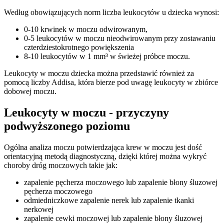
Według obowiązujących norm liczba leukocytów u dziecka wynosi:
0-10 krwinek w moczu odwirowanym,
0-5 leukocytów w moczu nieodwirowanym przy zostawaniu
czterdziestokrotnego powiększenia
8-10 leukocytów w 1 mm³ w świeżej próbce moczu.
Leukocyty w moczu dziecka można przedstawić również za
pomocą liczby Addisa, która bierze pod uwagę leukocyty w zbiórce
dobowej moczu.
Leukocyty w moczu - przyczyny
podwyższonego poziomu
Ogólna analiza moczu potwierdzająca krew w moczu jest dość
orientacyjną metodą diagnostyczną, dzięki której można wykryć
choroby dróg moczowych takie jak:
zapalenie pęcherza moczowego lub zapalenie błony śluzowej
pęcherza moczowego
odmiedniczkowe zapalenie nerek lub zapalenie tkanki
nerkowej
zapalenie cewki moczowej lub zapalenie błony śluzowej