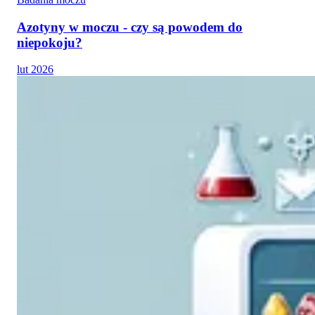
Azotyny w moczu - czy są powodem do
niepokoju?
lut 2026