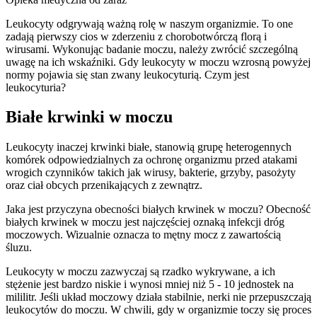
Leukocyty odgrywają ważną rolę w naszym organizmie. To one
zadają pierwszy cios w zderzeniu z chorobotwórczą florą i
wirusami. Wykonując badanie moczu, należy zwrócić szczególną
uwagę na ich wskaźniki. Gdy leukocyty w moczu wzrosną powyżej
normy pojawia się stan zwany leukocyturią. Czym jest
leukocyturia?
Białe krwinki w moczu
Leukocyty inaczej krwinki białe, stanowią grupę heterogennych
komórek odpowiedzialnych za ochronę organizmu przed atakami
wrogich czynników takich jak wirusy, bakterie, grzyby, pasożyty
oraz ciał obcych przenikających z zewnątrz.
Jaka jest przyczyna obecności białych krwinek w moczu? Obecność
białych krwinek w moczu jest najczęściej oznaką infekcji dróg
moczowych. Wizualnie oznacza to mętny mocz z zawartością
śluzu.
Leukocyty w moczu zazwyczaj są rzadko wykrywane, a ich
stężenie jest bardzo niskie i wynosi mniej niż 5 - 10 jednostek na
mililitr. Jeśli układ moczowy działa stabilnie, nerki nie przepuszczają
leukocytów do moczu. W chwili, gdy w organizmie toczy się proces