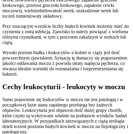
krokowego, przerost gruczołu krokowego, zapalenie cewki
moczowej, wielotorbielowatość nerek, uszkodzenie nerek lub
toczeń rumieniowaty układowy.
Przy znaczącym wzroście liczby białych krwinek możemy mieć do
czynienia z ostrą infekcją. Zjawisko to należy powiązać z wieloma
różnymi czynnikami, w tym z procesem zakaźnym w nerkach lub
ciążą.
Wysoki poziom białka i leukocytów u kobiet w ciąży jest dość
powszechnym zjawiskiem. Sytuację tę tłumaczy się pogorszeniem
jakości oddawania moczu z powodu utraty napięcia pęcherza, co
stwarza idealne warunki do rozmnażania i rozprzestrzeniania się
bakterii.
Cechy leukocyturii - leukocyty w moczu
Samo pojawienie się leukocytów w moczu nie jest patologią i w
początkowej fazie stanu zapalnego przebiega bez żadnych
objawów. Leukocyturia jest objawem dość dużej grupy chorób,
które często są wykrywane właśnie na podstawie wyników badań
laboratoryjnych. W przypadkach niezwiązanych z ciążą urologia
dzieli wzrost poziomu białych krwinek w moczu na fizjologiczny i
patologiczny.