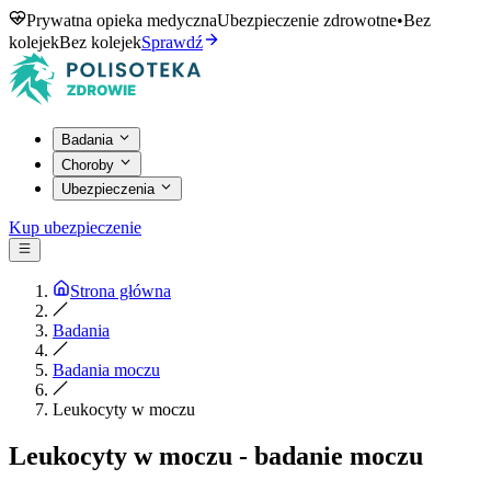
Prywatna opieka medyczna
Ubezpieczenie zdrowotne
•
Bez
kolejek
Bez kolejek
Sprawdź
Badania
Choroby
Ubezpieczenia
Kup ubezpieczenie
Strona główna
Badania
Badania moczu
Leukocyty w moczu
Leukocyty w moczu - badanie moczu