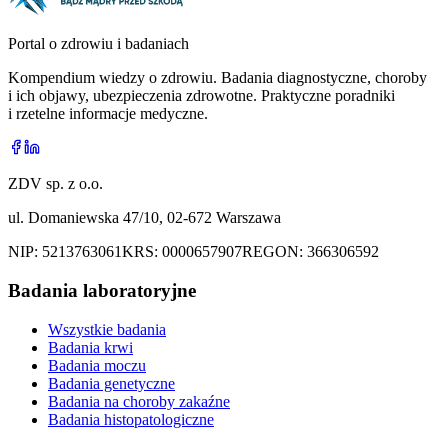
Portal o zdrowiu i badaniach
Kompendium wiedzy o zdrowiu. Badania diagnostyczne, choroby
i ich objawy, ubezpieczenia zdrowotne. Praktyczne poradniki
i rzetelne informacje medyczne.
ZDV sp. z o.o.
ul. Domaniewska 47/10, 02-672 Warszawa
NIP:
5213763061
KRS:
0000657907
REGON:
366306592
Badania laboratoryjne
Wszystkie badania
Badania krwi
Badania moczu
Badania genetyczne
Badania na choroby zakaźne
Badania histopatologiczne