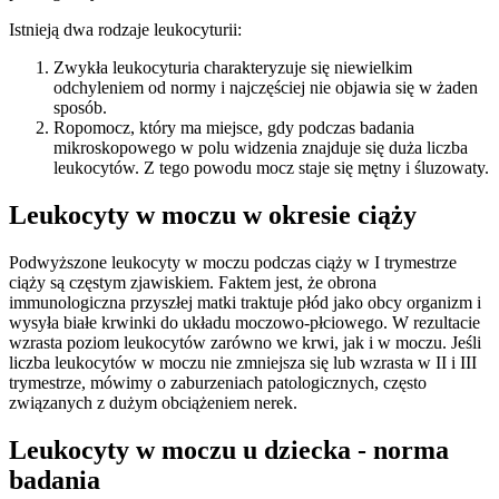
Istnieją dwa rodzaje leukocyturii:
Zwykła leukocyturia charakteryzuje się niewielkim
odchyleniem od normy i najczęściej nie objawia się w żaden
sposób.
Ropomocz, który ma miejsce, gdy podczas badania
mikroskopowego w polu widzenia znajduje się duża liczba
leukocytów. Z tego powodu mocz staje się mętny i śluzowaty.
Leukocyty w moczu w okresie ciąży
Podwyższone leukocyty w moczu podczas ciąży w I trymestrze
ciąży są częstym zjawiskiem. Faktem jest, że obrona
immunologiczna przyszłej matki traktuje płód jako obcy organizm i
wysyła białe krwinki do układu moczowo-płciowego. W rezultacie
wzrasta poziom leukocytów zarówno we krwi, jak i w moczu. Jeśli
liczba leukocytów w moczu nie zmniejsza się lub wzrasta w II i III
trymestrze, mówimy o zaburzeniach patologicznych, często
związanych z dużym obciążeniem nerek.
Leukocyty w moczu u dziecka - norma
badania