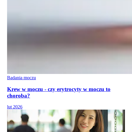
Badania moczu
Krew w moczu - czy erytrocyty w moczu to
choroba?
lut 2026