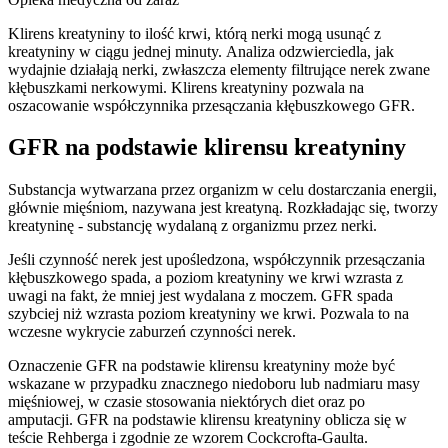
Klirens kreatyniny to ilość krwi, którą nerki mogą usunąć z
kreatyniny w ciągu jednej minuty. Analiza odzwierciedla, jak
wydajnie działają nerki, zwłaszcza elementy filtrujące nerek zwane
kłębuszkami nerkowymi. Klirens kreatyniny pozwala na
oszacowanie współczynnika przesączania kłębuszkowego GFR.
GFR na podstawie klirensu kreatyniny
Substancja wytwarzana przez organizm w celu dostarczania energii,
głównie mięśniom, nazywana jest kreatyną. Rozkładając się, tworzy
kreatyninę - substancję wydalaną z organizmu przez nerki.
Jeśli czynność nerek jest upośledzona, współczynnik przesączania
kłębuszkowego spada, a poziom kreatyniny we krwi wzrasta z
uwagi na fakt, że mniej jest wydalana z moczem. GFR spada
szybciej niż wzrasta poziom kreatyniny we krwi. Pozwala to na
wczesne wykrycie zaburzeń czynności nerek.
Oznaczenie GFR na podstawie klirensu kreatyniny może być
wskazane w przypadku znacznego niedoboru lub nadmiaru masy
mięśniowej, w czasie stosowania niektórych diet oraz po
amputacji. GFR na podstawie klirensu kreatyniny oblicza się w
teście Rehberga i zgodnie ze wzorem Cockcrofta-Gaulta.