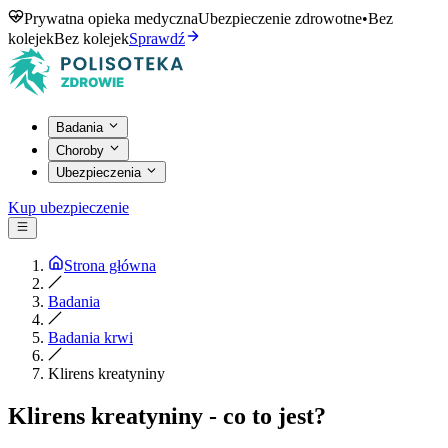
Prywatna opieka medyczna
Ubezpieczenie zdrowotne
•
Bez
kolejek
Bez kolejek
Sprawdź
Badania
Choroby
Ubezpieczenia
Kup ubezpieczenie
Strona główna
Badania
Badania krwi
Klirens kreatyniny
Klirens kreatyniny - co to jest?