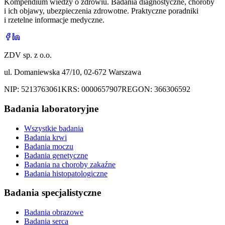
Kompendium wiedzy o zdrowiu. Badania diagnostyczne, choroby
i ich objawy, ubezpieczenia zdrowotne. Praktyczne poradniki
i rzetelne informacje medyczne.
ZDV sp. z o.o.
ul. Domaniewska 47/10, 02-672 Warszawa
NIP:
5213763061
KRS:
0000657907
REGON:
366306592
Badania laboratoryjne
Wszystkie badania
Badania krwi
Badania moczu
Badania genetyczne
Badania na choroby zakaźne
Badania histopatologiczne
Badania specjalistyczne
Badania obrazowe
Badania serca