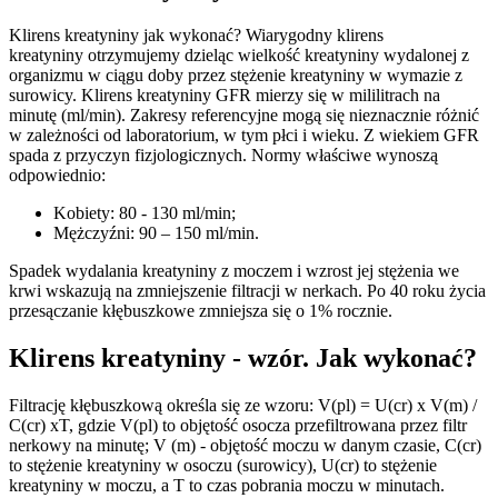
Klirens kreatyniny jak wykonać? Wiarygodny klirens
kreatyniny otrzymujemy dzieląc wielkość kreatyniny wydalonej z
organizmu w ciągu doby przez stężenie kreatyniny w wymazie z
surowicy. Klirens kreatyniny GFR mierzy się w mililitrach na
minutę (ml/min). Zakresy referencyjne mogą się nieznacznie różnić
w zależności od laboratorium, w tym płci i wieku. Z wiekiem GFR
spada z przyczyn fizjologicznych. Normy właściwe wynoszą
odpowiednio:
Kobiety: 80 - 130 ml/min;
Mężczyźni: 90 – 150 ml/min.
Spadek wydalania kreatyniny z moczem i wzrost jej stężenia we
krwi wskazują na zmniejszenie filtracji w nerkach. Po 40 roku życia
przesączanie kłębuszkowe zmniejsza się o 1% rocznie.
Klirens kreatyniny - wzór. Jak wykonać?
Filtrację kłębuszkową określa się ze wzoru: V(pl) = U(cr) x V(m) /
C(cr) xT, gdzie V(pl) to objętość osocza przefiltrowana przez filtr
nerkowy na minutę; V (m) - objętość moczu w danym czasie, C(cr)
to stężenie kreatyniny w osoczu (surowicy), U(cr) to stężenie
kreatyniny w moczu, a T to czas pobrania moczu w minutach.