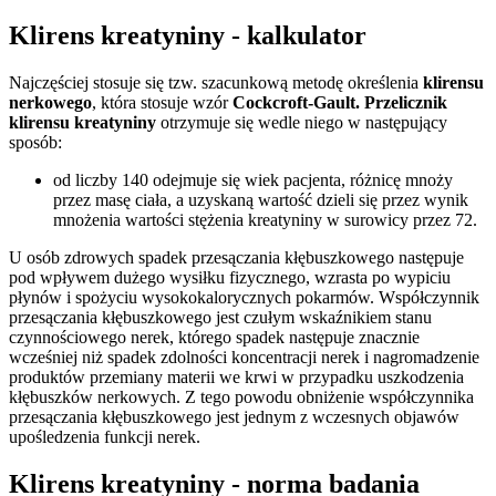
Klirens kreatyniny - kalkulator
Najczęściej stosuje się tzw. szacunkową metodę określenia
klirensu
nerkowego
, która stosuje wzór
Cockcroft-Gault.
Przelicznik
klirensu kreatyniny
otrzymuje się wedle niego w następujący
sposób:
od liczby 140 odejmuje się wiek pacjenta, różnicę mnoży
przez masę ciała, a uzyskaną wartość dzieli się przez wynik
mnożenia wartości stężenia kreatyniny w surowicy przez 72.
U osób zdrowych spadek przesączania kłębuszkowego następuje
pod wpływem dużego wysiłku fizycznego, wzrasta po wypiciu
płynów i spożyciu wysokokalorycznych pokarmów. Współczynnik
przesączania kłębuszkowego jest czułym wskaźnikiem stanu
czynnościowego nerek, którego spadek następuje znacznie
wcześniej niż spadek zdolności koncentracji nerek i nagromadzenie
produktów przemiany materii we krwi w przypadku uszkodzenia
kłębuszków nerkowych. Z tego powodu obniżenie współczynnika
przesączania kłębuszkowego jest jednym z wczesnych objawów
upośledzenia funkcji nerek.
Klirens kreatyniny - norma badania