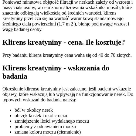
Ponieważ minutowa objętość filtracji w nerkach zależy od wzrostu i
masy ciała osoby, w celu znormalizowania wskaźnika u osób, które
znacznie odbiegają wielkością od średnich wartości, klirens
kreatyniny przelicza się na wartość warunkową standardowego
średniego ciała powierzchni (1,7 m 2 ), biorąc pod uwagę wzrost i
wagę badanej osoby.
Klirens kreatyniny - cena. Ile kosztuje?
Przy badaniu klirens kreatyniny cena waha się od 40 do 70 złotych.
Klirens kreatyniny - wskazania do
badania
Określenie klirensu kreatyniny jest zalecane, jeśli pacjent wykazuje
objawy, które wskazują lub wpływają na funkcjonowanie nerek. Do
typowych wskazań do badania należą:
ból w okolicy nerek
obrzęk kostek i okolic oczu
zmniejszenie ilości wydalanego moczu
problemy z oddawaniem moczu
zmiana koloru moczu (ciemnienie)