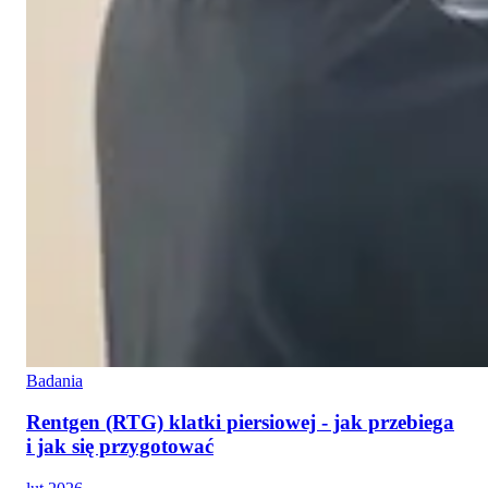
Badania
Rentgen (RTG) klatki piersiowej - jak przebiega
i jak się przygotować