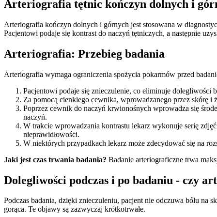
Arteriografia tętnic kończyn dolnych i gó
Arteriografia kończyn dolnych i górnych jest stosowana w diagnos
Pacjentowi podaje się kontrast do naczyń tętniczych, a następnie u
Arteriografia: Przebieg badania
Arteriografia wymaga ograniczenia spożycia pokarmów przed badanie
Pacjentowi podaje się znieczulenie, co eliminuje dolegliwości
Za pomocą cienkiego cewnika, wprowadzanego przez skórę i żył
Poprzez cewnik do naczyń krwionośnych wprowadza się środek 
naczyń.
W trakcie wprowadzania kontrastu lekarz wykonuje serię zdjęć
nieprawidłowości.
W niektórych przypadkach lekarz może zdecydować się na rozs
Jaki jest czas trwania badania?
Badanie arteriograficzne trwa maks
Dolegliwości podczas i po badaniu - czy art
Podczas badania, dzięki znieczuleniu, pacjent nie odczuwa bólu na 
gorąca. Te objawy są zazwyczaj krótkotrwałe.