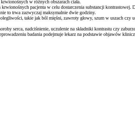
ń krwionośnych w różnych obszarach ciała.
 krwionośnych pacjenta w celu dostarczenia substancji kontrastowej. 
anie to trwa zazwyczaj maksymalnie dwie godziny.
egliwości, takie jak ból mięśni, zawroty głowy, szum w uszach czy ud
horoby serca, nadciśnienie, uczulenie na składniki kontrastu czy zabur
rzeprowadzeniu badania podejmuje lekarz na podstawie objawów klini