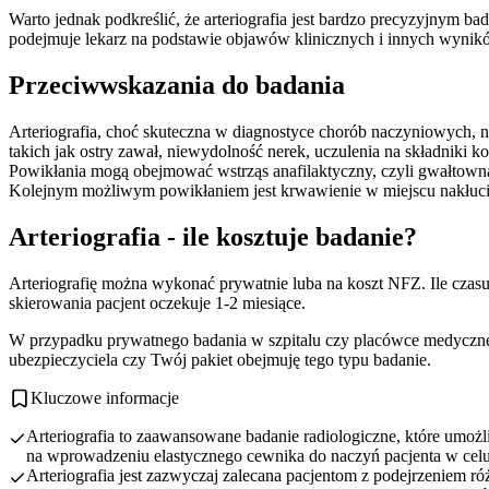
Warto jednak podkreślić, że arteriografia jest bardzo precyzyjnym 
podejmuje lekarz na podstawie objawów klinicznych i innych wynik
Przeciwwskazania do badania
Arteriografia, choć skuteczna w diagnostyce chorób naczyniowych, n
takich jak ostry zawał, niewydolność nerek, uczulenia na składniki k
Powikłania mogą obejmować wstrząs anafilaktyczny, czyli gwałtowną r
Kolejnym możliwym powikłaniem jest krwawienie w miejscu nakłuci
Arteriografia - ile kosztuje badanie?
Arteriografię można wykonać prywatnie luba na koszt NFZ. Ile czasu
skierowania pacjent oczekuje 1-2 miesiące.
W przypadku prywatnego badania w szpitalu czy placówce medycznej
ubezpieczyciela czy Twój pakiet obejmuję tego typu badanie.
Kluczowe informacje
Arteriografia to zaawansowane badanie radiologiczne, które umożl
na wprowadzeniu elastycznego cewnika do naczyń pacjenta w cel
Arteriografia jest zazwyczaj zalecana pacjentom z podejrzeniem 