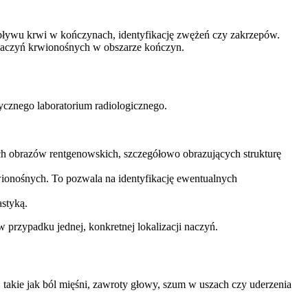
epływu krwi w kończynach, identyfikację zwężeń czy zakrzepów.
u naczyń krwionośnych w obszarze kończyn.
ycznego laboratorium radiologicznego.
ch obrazów rentgenowskich, szczegółowo obrazujących strukturę
rwionośnych. To pozwala na identyfikację ewentualnych
styką.
 przypadku jednej, konkretnej lokalizacji naczyń.
takie jak ból mięśni, zawroty głowy, szum w uszach czy uderzenia