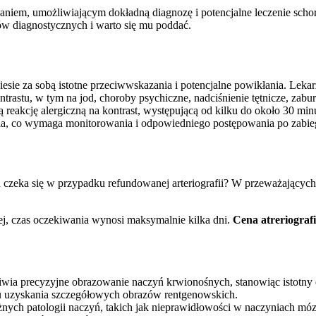
badaniem, umożliwiającym dokładną diagnozę i potencjalne leczenie sc
ów diagnostycznych i warto się mu poddać.
iesie za sobą istotne przeciwwskazania i potencjalne powikłania. Lek
ontrastu, w tym na jod, choroby psychiczne, nadciśnienie tętnicze, za
eakcję alergiczną na kontrast, występującą od kilku do około 30 minut
a, co wymaga monitorowania i odpowiedniego postępowania po zabie
 czeka się w przypadku refundowanej arteriografii? W przeważających
, czas oczekiwania wynosi maksymalnie kilka dni.
Cena atreriografi
iwia precyzyjne obrazowanie naczyń krwionośnych, stanowiąc istotny e
u uzyskania szczegółowych obrazów rentgenowskich.
różnych patologii naczyń, takich jak nieprawidłowości w naczyniach 