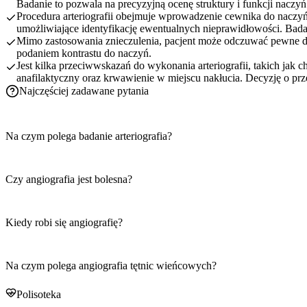
Badanie to pozwala na precyzyjną ocenę struktury i funkcji naczy
Procedura arteriografii obejmuje wprowadzenie cewnika do naczyń
umożliwiające identyfikację ewentualnych nieprawidłowości. Bad
Mimo zastosowania znieczulenia, pacjent może odczuwać pewne dol
podaniem kontrastu do naczyń.
Jest kilka przeciwwskazań do wykonania arteriografii, takich jak c
anafilaktyczny oraz krwawienie w miejscu nakłucia. Decyzję o p
Najczęściej zadawane pytania
Na czym polega badanie arteriografia?
Czy angiografia jest bolesna?
Kiedy robi się angiografię?
Na czym polega angiografia tętnic wieńcowych?
Polisoteka