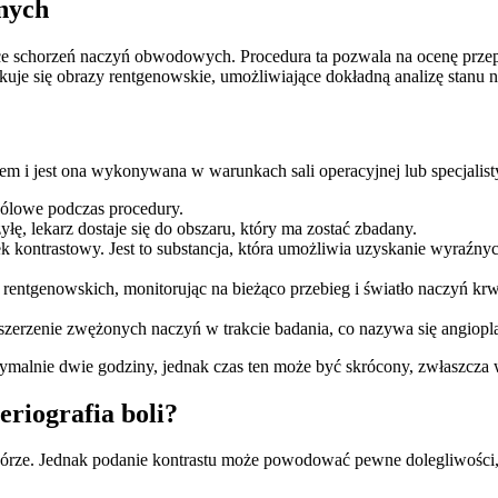
rnych
tyce schorzeń naczyń obwodowych. Procedura ta pozwala na ocenę prz
zyskuje się obrazy rentgenowskie, umożliwiające dokładną analizę stan
m i jest ona wykonywana w warunkach sali operacyjnej lub specjalist
 bólowe podczas procedury.
ę, lekarz dostaje się do obszaru, który ma zostać zbadany.
kontrastowy. Jest to substancja, która umożliwia uzyskanie wyraźny
 rentgenowskich, monitorując na bieżąco przebieg i światło naczyń k
zerzenie zwężonych naczyń w trakcie badania, co nazywa się angiopla
ymalnie dwie godziny, jednak czas ten może być skrócony, zwłaszcza w
eriografia boli?
skórze. Jednak podanie kontrastu może powodować pewne dolegliwości, 