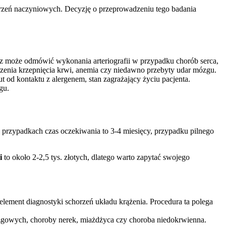
horzeń naczyniowych. Decyzję o przeprowadzeniu tego badania
arz może odmówić wykonania arteriografii w przypadku chorób serca,
burzenia krzepnięcia krwi, anemia czy niedawno przebyty udar mózgu.
 od kontaktu z alergenem, stan zagrażający życiu pacjenta.
gu.
 przypadkach czas oczekiwania to 3-4 miesięcy, przypadku pilnego
i
to około 2-2,5 tys. złotych, dlatego warto zapytać swojego
lement diagnostyki schorzeń układu krążenia. Procedura ta polega
mózgowych, choroby nerek, miażdżyca czy choroba niedokrwienna.