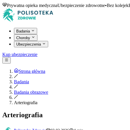
Prywatna opieka medyczna
Ubezpieczenie zdrowotne
•
Bez kolejek
Badania
Choroby
Ubezpieczenia
Kup ubezpieczenie
Strona główna
Badania
Badania obrazowe
Arteriografia
Arteriografia