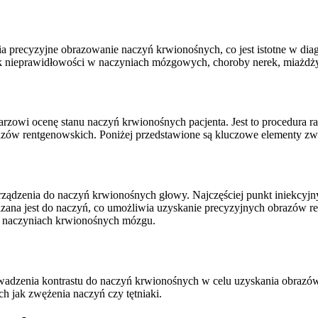
a precyzyjne obrazowanie naczyń krwionośnych, co jest istotne w diag
jak nieprawidłowości w naczyniach mózgowych, choroby nerek, miażdż
karzowi ocenę stanu naczyń krwionośnych pacjenta. Jest to procedura 
zów rentgenowskich. Poniżej przedstawione są kluczowe elementy zw
ądzenia do naczyń krwionośnych głowy. Najczęściej punkt iniekcyjny 
ana jest do naczyń, co umożliwia uzyskanie precyzyjnych obrazów r
w naczyniach krwionośnych mózgu.
dzenia kontrastu do naczyń krwionośnych w celu uzyskania obrazów r
ch jak zwężenia naczyń czy tętniaki.