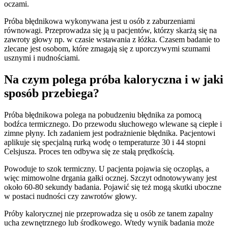
oczami.
Próba błędnikowa wykonywana jest u osób z zaburzeniami
równowagi. Przeprowadza się ją u pacjentów, którzy skarżą się na
zawroty głowy np. w czasie wstawania z łóżka. Czasem badanie to
zlecane jest osobom, które zmagają się z uporczywymi szumami
usznymi i nudnościami.
Na czym polega próba kaloryczna i w jaki
sposób przebiega?
Próba błędnikowa polega na pobudzeniu błędnika za pomocą
bodźca termicznego. Do przewodu słuchowego wlewane są ciepłe i
zimne płyny. Ich zadaniem jest podrażnienie błędnika. Pacjentowi
aplikuje się specjalną rurką wodę o temperaturze 30 i 44 stopni
Celsjusza. Proces ten odbywa się ze stałą prędkością.
Powoduje to szok termiczny. U pacjenta pojawia się oczopląs, a
więc mimowolne drgania gałki ocznej. Szczyt odnotowywany jest
około 60-80 sekundy badania. Pojawić się też mogą skutki uboczne
w postaci nudności czy zawrotów głowy.
Próby kalorycznej nie przeprowadza się u osób ze tanem zapalny
ucha zewnętrznego lub środkowego. Wtedy wynik badania może