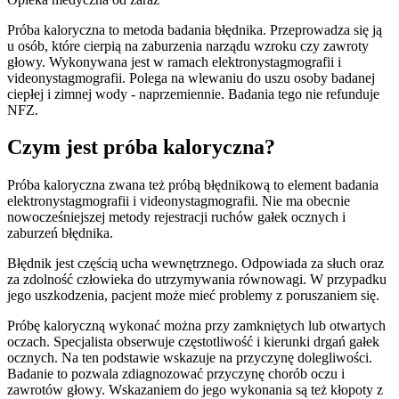
Próba kaloryczna to metoda badania błędnika. Przeprowadza się ją
u osób, które cierpią na zaburzenia narządu wzroku czy zawroty
głowy. Wykonywana jest w ramach elektronystagmografii i
videonystagmografii. Polega na wlewaniu do uszu osoby badanej
ciepłej i zimnej wody - naprzemiennie. Badania tego nie refunduje
NFZ.
Czym jest próba kaloryczna?
Próba kaloryczna zwana też próbą błędnikową to element badania
elektronystagmografii i videonystagmografii. Nie ma obecnie
nowocześniejszej metody rejestracji ruchów gałek ocznych i
zaburzeń błędnika.
Błędnik jest częścią ucha wewnętrznego. Odpowiada za słuch oraz
za zdolność człowieka do utrzymywania równowagi. W przypadku
jego uszkodzenia, pacjent może mieć problemy z poruszaniem się.
Próbę kaloryczną wykonać można przy zamkniętych lub otwartych
oczach. Specjalista obserwuje częstotliwość i kierunki drgań gałek
ocznych. Na ten podstawie wskazuje na przyczynę dolegliwości.
Badanie to pozwala zdiagnozować przyczynę chorób oczu i
zawrotów głowy. Wskazaniem do jego wykonania są też kłopoty z