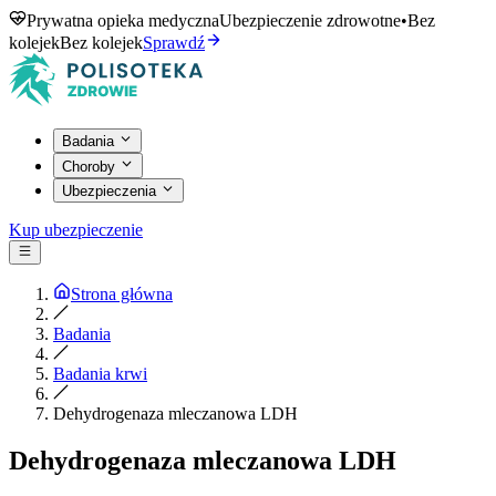
Prywatna opieka medyczna
Ubezpieczenie zdrowotne
•
Bez
kolejek
Bez kolejek
Sprawdź
Badania
Choroby
Ubezpieczenia
Kup ubezpieczenie
Strona główna
Badania
Badania krwi
Dehydrogenaza mleczanowa LDH
Dehydrogenaza mleczanowa LDH