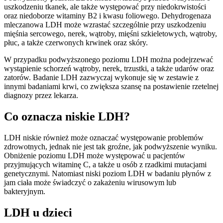
uszkodzeniu tkanek, ale także występować przy niedokrwistości
oraz niedoborze witaminy B2 i kwasu foliowego. Dehydrogenaza
mleczanowa LDH może wzrastać szczególnie przy uszkodzeniu
mięśnia sercowego, nerek, wątroby, mięśni szkieletowych, wątroby,
płuc, a także czerwonych krwinek oraz skóry.
W przypadku podwyższonego poziomu LDH można podejrzewać
wystąpienie schorzeń wątroby, nerek, trzustki, a także udarów oraz
zatorów. Badanie LDH zazwyczaj wykonuje się w zestawie z
innymi badaniami krwi, co zwiększa szansę na postawienie rzetelnej
diagnozy przez lekarza.
Co oznacza niskie LDH?
LDH niskie również może oznaczać występowanie problemów
zdrowotnych, jednak nie jest tak groźne, jak podwyższenie wyniku.
Obniżenie poziomu LDH może występować u pacjentów
przyjmujących witaminę C, a także u osób z rzadkimi mutacjami
genetycznymi. Natomiast niski poziom LDH w badaniu płynów z
jam ciała może świadczyć o zakażeniu wirusowym lub
bakteryjnym.
LDH u dzieci