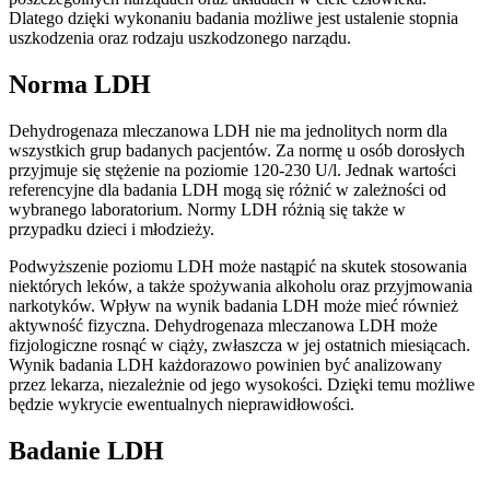
Dlatego dzięki wykonaniu badania możliwe jest ustalenie stopnia
uszkodzenia oraz rodzaju uszkodzonego narządu.
Norma LDH
Dehydrogenaza mleczanowa LDH nie ma jednolitych norm dla
wszystkich grup badanych pacjentów. Za normę u osób dorosłych
przyjmuje się stężenie na poziomie 120-230 U/l. Jednak wartości
referencyjne dla badania LDH mogą się różnić w zależności od
wybranego laboratorium. Normy LDH różnią się także w
przypadku dzieci i młodzieży.
Podwyższenie poziomu LDH może nastąpić na skutek stosowania
niektórych leków, a także spożywania alkoholu oraz przyjmowania
narkotyków. Wpływ na wynik badania LDH może mieć również
aktywność fizyczna. Dehydrogenaza mleczanowa LDH może
fizjologiczne rosnąć w ciąży, zwłaszcza w jej ostatnich miesiącach.
Wynik badania LDH każdorazowo powinien być analizowany
przez lekarza, niezależnie od jego wysokości. Dzięki temu możliwe
będzie wykrycie ewentualnych nieprawidłowości.
Badanie LDH