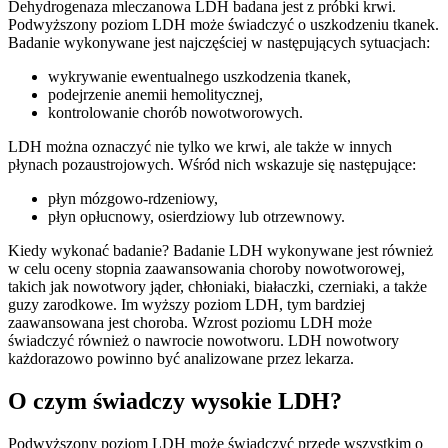
Dehydrogenaza mleczanowa LDH badana jest z próbki krwi.
Podwyższony poziom LDH może świadczyć o uszkodzeniu tkanek.
Badanie wykonywane jest najczęściej w następujących sytuacjach:
wykrywanie ewentualnego uszkodzenia tkanek,
podejrzenie anemii hemolitycznej,
kontrolowanie chorób nowotworowych.
LDH można oznaczyć nie tylko we krwi, ale także w innych
płynach pozaustrojowych. Wśród nich wskazuje się następujące:
płyn mózgowo-rdzeniowy,
płyn opłucnowy, osierdziowy lub otrzewnowy.
Kiedy wykonać badanie? Badanie LDH wykonywane jest również
w celu oceny stopnia zaawansowania choroby nowotworowej,
takich jak nowotwory jąder, chłoniaki, białaczki, czerniaki, a także
guzy zarodkowe. Im wyższy poziom LDH, tym bardziej
zaawansowana jest choroba. Wzrost poziomu LDH może
świadczyć również o nawrocie nowotworu. LDH nowotwory
każdorazowo powinno być analizowane przez lekarza.
O czym świadczy wysokie LDH?
Podwyższony poziom LDH może świadczyć przede wszystkim o