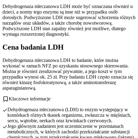
Dehydrogenaza mleczanowa LDH może być oznaczana również u
dzieci, a normy tego enzymu są inne niż w przypadku osób
dorosłych. Podwyższone LDH może sugerować schorzenia różnych
narządów oraz układów, a także chorobę nowotworową.
Podwyższone LDH stan zapalny również jest możliwe, dlatego
wymaga rozszerzonej diagnostyki.
Cena badania LDH
Dehydrogenaza mleczanowa LDH to badanie, które można
wykonać w ramach NFZ po uzyskaniu stosownego skierowania.
Można je również zrealizować prywatnie, a jego koszt w tym
przypadku wynosi ok. 25 zł. Przy badaniu LDH często oznacza się
również kinazę fosfokreatynową, a także aminotransferazę
asparaginianową.
Kluczowe informacje
Dehydrogenaza mleczanowa (LDH) to enzym występujący w
komórkach różnych tkanek organizmu, zwłaszcza w mięśniach,
sercu, wątrobie, nerkach oraz krwinkach czerwonych.
Jego głównym zadaniem jest uczestniczenie w przemianach
metabolicznych, w których zachodzi przekształcanie substancji
chemicznych, w tym przekształcanie kwasu mlekowego (laktatu)