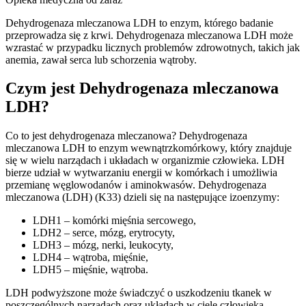
Dehydrogenaza mleczanowa LDH to enzym, którego badanie
przeprowadza się z krwi. Dehydrogenaza mleczanowa LDH może
wzrastać w przypadku licznych problemów zdrowotnych, takich jak
anemia, zawał serca lub schorzenia wątroby.
Czym jest Dehydrogenaza mleczanowa
LDH?
Co to jest dehydrogenaza mleczanowa? Dehydrogenaza
mleczanowa LDH to enzym wewnątrzkomórkowy, który znajduje
się w wielu narządach i układach w organizmie człowieka. LDH
bierze udział w wytwarzaniu energii w komórkach i umożliwia
przemianę węglowodanów i aminokwasów. Dehydrogenaza
mleczanowa (LDH) (K33) dzieli się na następujące izoenzymy:
LDH1 – komórki mięśnia sercowego,
LDH2 – serce, mózg, erytrocyty,
LDH3 – mózg, nerki, leukocyty,
LDH4 – wątroba, mięśnie,
LDH5 – mięśnie, wątroba.
LDH podwyższone może świadczyć o uszkodzeniu tkanek w
poszczególnych narządach oraz układach w ciele człowieka.