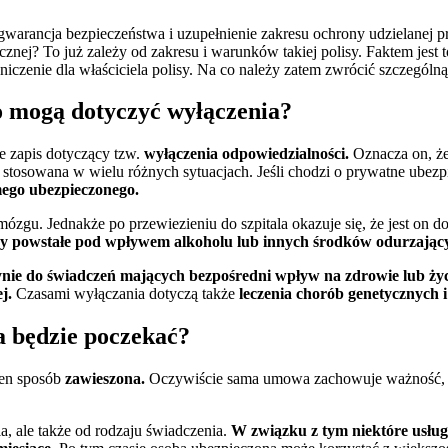
gwarancja bezpieczeństwa i uzupełnienie zakresu ochrony udzielanej p
nej? To już zależy od zakresu i warunków takiej polisy. Faktem jest 
niczenie dla właściciela polisy. Na co należy zatem zwrócić szczegó
o mogą dotyczyć wyłączenia?
e zapis dotyczący tzw.
wyłączenia odpowiedzialności.
Oznacza on, że
t stosowana w wielu różnych sytuacjach. Jeśli chodzi o prywatne ubez
mego ubezpieczonego.
 mózgu. Jednakże po przewiezieniu do szpitala okazuje się, że jest 
y powstałe pod wpływem alkoholu lub innych środków odurzającyc
dynie do świadczeń mających bezpośredni wpływ na zdrowie lub życ
j.
Czasami wyłączania dotyczą także
leczenia chorób genetycznych
a będzie poczekać?
ien sposób
zawieszona.
Oczywiście sama umowa zachowuje ważność,
la, ale także od rodzaju świadczenia.
W związku z tym niektóre usług