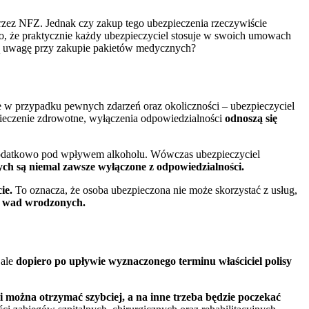
rzez NFZ. Jednak czy zakup tego ubezpieczenia rzeczywiście
to, że praktycznie każdy ubezpieczyciel stosuje w swoich umowach
lną uwagę przy zakupie pakietów medycznych?
 w przypadku pewnych zdarzeń oraz okoliczności – ubezpieczyciel
pieczenie zdrowotne, wyłączenia odpowiedzialności
odnoszą się
on dodatkowo pod wpływem alkoholu. Wówczas ubezpieczyciel
h są niemal zawsze wyłączone z odpowiedzialności.
ie.
To oznacza, że osoba ubezpieczona nie może skorzystać z usług,
 i wad wrodzonych.
 ale
dopiero po upływie wyznaczonego terminu właściciel polisy
i można otrzymać szybciej, a na inne trzeba będzie poczekać