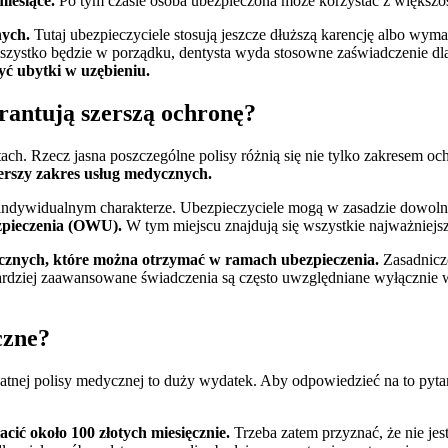
miesiące.
Po tym czasie osoba ubezpieczona może korzystać z większośc
nych.
Tutaj ubezpieczyciele stosują jeszcze dłuższą karencję albo wym
i wszystko będzie w porządku, dentysta wyda stosowne zaświadczenie d
yć ubytki w uzębieniu.
rantują szerszą ochronę?
. Rzecz jasna poszczególne polisy różnią się nie tylko zakresem och
zerszy zakres usług medycznych.
 indywidualnym charakterze. Ubezpieczyciele mogą w zasadzie dowoln
pieczenia (OWU).
W tym miejscu znajdują się wszystkie najważniejsz
cznych, które można otrzymać w ramach ubezpieczenia.
Zasadnicz
bardziej zaawansowane świadczenia są często uwzględniane wyłącznie 
czne?
atnej polisy medycznej to duży wydatek. Aby odpowiedzieć na to pyta
ić około 100 złotych miesięcznie.
Trzeba zatem przyznać, że nie jes