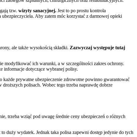
i zabiegów szpitalnych, chirurgicznych oraz rehabilitacyjnych.
agają tzw.
wizyty sanacyjnej.
Jest to po prostu kontrola
la ubezpieczyciela. Aby zatem móc korzystać z darmowej opieki
rony, ale także wysokością składki.
Zazwyczaj występuje tutaj
ie modyfikować ich warunki, a w szczególności zakres ochrony.
e informacje dotyczące wybranej polisy.
o każde prywatne ubezpieczenie zdrowotne powinno gwarantować
w droższych polisach. Wobec tego trzeba naprawdę dobrze
nie, trzeba wziąć pod uwagę średnie ceny ubezpieczeń o różnych
t to duży wydatek. Jednak taka polisa zapewni dostęp jedynie do tych