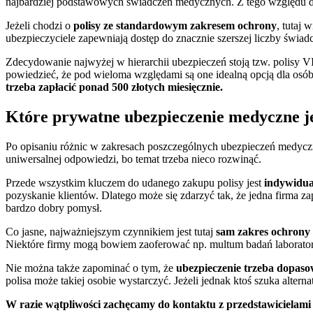
najbardziej podstawowych świadczeń medycznych. Z tego względu dl
Jeżeli chodzi o
polisy ze standardowym zakresem ochrony
, tutaj 
ubezpieczyciele zapewniają dostęp do znacznie szerszej liczby świ
Zdecydowanie najwyżej w hierarchii ubezpieczeń stoją tzw. polisy VI
powiedzieć, że pod wieloma względami są one idealną opcją dla os
trzeba zapłacić ponad 500 złotych miesięcznie.
Które prywatne ubezpieczenie medyczne je
Po opisaniu różnic w zakresach poszczególnych ubezpieczeń medyczny
uniwersalnej odpowiedzi, bo temat trzeba nieco rozwinąć.
Przede wszystkim kluczem do udanego zakupu polisy jest
indywidua
pozyskanie klientów. Dlatego może się zdarzyć tak, że jedna firma z
bardzo dobry pomysł.
Co jasne, najważniejszym czynnikiem jest tutaj
sam zakres ochrony
Niektóre firmy mogą bowiem zaoferować np. multum badań laboratory
Nie można także zapominać o tym, że
ubezpieczenie trzeba dopaso
polisa może takiej osobie wystarczyć. Jeżeli jednak ktoś szuka al
W razie wątpliwości zachęcamy do kontaktu z przedstawicielami 