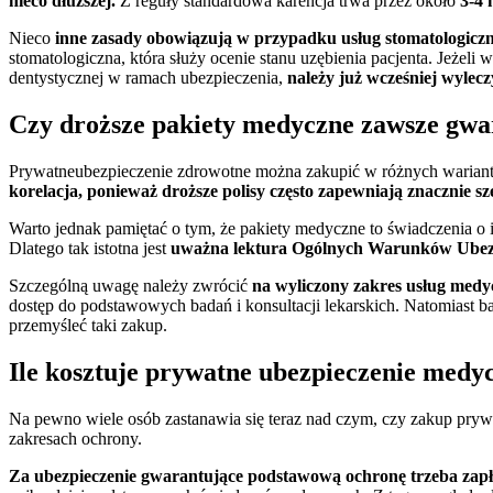
nieco dłuższej.
Z reguły standardowa karencja trwa przez około
3-4 
Nieco
inne zasady obowiązują w przypadku usług stomatologicz
stomatologiczna, która służy ocenie stanu uzębienia pacjenta. Jeżel
dentystycznej w ramach ubezpieczenia,
należy już wcześniej wylecz
Czy droższe pakiety medyczne zawsze gwa
Prywatneubezpieczenie zdrowotne można zakupić w różnych wariantach
korelacja, ponieważ droższe polisy często zapewniają znacznie s
Warto jednak pamiętać o tym, że pakiety medyczne to świadczenia o
Dlatego tak istotna jest
uważna lektura Ogólnych Warunków Ubez
Szczególną uwagę należy zwrócić
na wyliczony zakres usług medy
dostęp do podstawowych badań i konsultacji lekarskich. Natomiast 
przemyśleć taki zakup.
Ile kosztuje prywatne ubezpieczenie medy
Na pewno wiele osób zastanawia się teraz nad czym, czy zakup pryw
zakresach ochrony.
Za ubezpieczenie gwarantujące podstawową ochronę trzeba zapłac