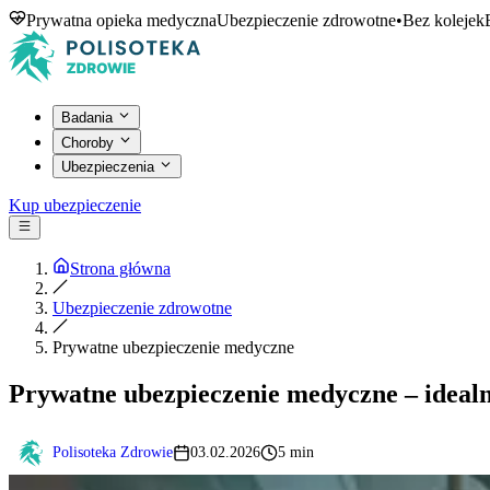
Prywatna opieka medyczna
Ubezpieczenie zdrowotne
•
Bez kolejek
Badania
Choroby
Ubezpieczenia
Kup ubezpieczenie
Strona główna
Ubezpieczenie zdrowotne
Prywatne ubezpieczenie medyczne
Prywatne ubezpieczenie medyczne – ideal
Polisoteka Zdrowie
03.02.2026
5 min