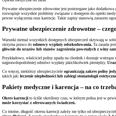
Prywatne ubezpieczenie zdrowotne jest postrzegane jako dodatkowa 
rozwiązuje wszystkie problemy związane z dostępem do opieki medycz
pewne wyłączenia oraz karencje. Takie zapisy stanowią zarazem ogra
Prywatne ubezpieczenie zdrowotne – czeg
Warunki niemal wszystkich dostępnych ubezpieczeń skrywają w sobi
otrzyma prawo do
odmowy wypłaty odszkodowania.
Ta zasada jes
głównie do urazów lub stanów zagrożenia powstałych z winy sa
Przykładowo, właściciel polisy upada na chodnik i doznaje wstrząsu
najprawdopodobniej odmówi wypłaty jakichkolwiek pieniędzy.
Uraz
Co więcej, niektórzy ubezpieczyciele
ograniczają zakres polisy je
takich jak:
leczenie niepłodności lub zabiegi stomatologii estetyczne
Pakiety medyczne i karencja – na co trzeb
Okres karencji
to ściśle określony czas, w którym polisa jest w pew
może korzystać z oferowanych świadczeń.
Co istotne, długość okresu karencji zależy nie tylko od ubezpieczycie