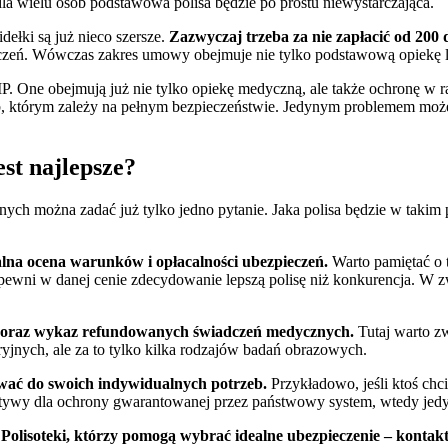
a wielu osób podstawowa polisa będzie po prostu niewystarczająca.
widełki są już nieco szersze.
Zazwyczaj trzeba za nie zapłacić od 200 d
adczeń. Wówczas zakres umowy obejmuje nie tylko podstawową opiekę l
P. One obejmują już nie tylko opiekę medyczną, ale także ochronę w r
ób, którym zależy na pełnym bezpieczeństwie. Jedynym problemem może
st najlepsze?
ch można zadać już tylko jedno pytanie. Jaka polisa będzie w takim 
lna ocena warunków i opłacalności ubezpieczeń.
Warto pamiętać o t
apewni w danej cenie zdecydowanie lepszą polisę niż konkurencja. W z
 oraz wykaz refundowanych świadczeń medycznych.
Tutaj warto zw
jnych, ale za to tylko kilka rodzajów badań obrazowych.
wać do swoich indywidualnych potrzeb.
Przykładowo, jeśli ktoś chc
ternatywy dla ochrony gwarantowanej przez państwowy system, wtedy 
Polisoteki, którzy pomogą wybrać idealne ubezpieczenie –
kontakt